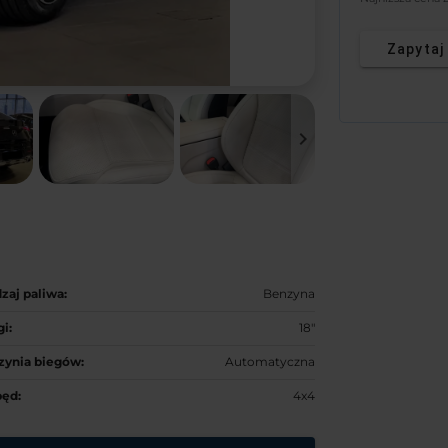
Zapytaj
keyboard_arrow_right
zaj paliwa:
Benzyna
gi:
18"
zynia biegów:
Automatyczna
ęd:
4x4