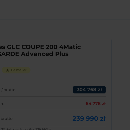
es GLC COUPE
200 4Matic
ARDE Advanced Plus
Bestseller
star
304 768 zł
o
/ brutto:
64 778 zł
to:
239 990 zł
/ brutto:
z 30 dni przed obniżką:
239 990 zł