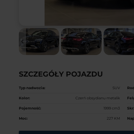
keyboard_arrow_left
SZCZEGÓŁY POJAZDU
Typ nadwozia:
SUV
Rod
Kolor:
Czerń obsydianu metalik
Fel
Pojemność:
1999 cm3
Skr
Moc:
227 KM
Nap