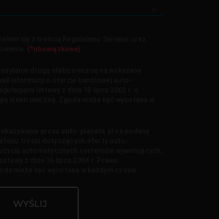
ałem się z treścią Regulaminu Serwisu oraz
owienia.
(*obowiązkowe)
esyłanie drogą elektroniczną na wskazany
il informacji o ofercie handlowej auto-
egulacjami Ustawy z dnia 18 lipca 2002 r. o
ogą elektroniczną. Zgoda może być wycofana w
ekazywanie przez auto-planeta.pl na podany
efonu treści dotyczących oferty auto-
y użyciu automatycznych systemów wywołujących,
ustawy z dnia 16 lipca 2004 r. Prawo
goda może być wycofana w każdym czasie.
WYŚLIJ