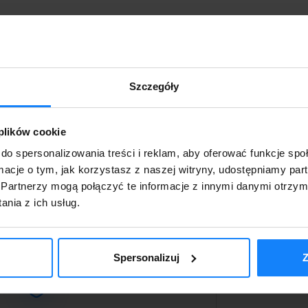
Szczegóły
Gwarancja pierwszeństwa
 plików cookie
Dzięki rezerwacji online masz
pewność, że Twój pojazd zostanie
do spersonalizowania treści i reklam, aby oferować funkcje sp
zarezerwowany przed innymi
ormacje o tym, jak korzystasz z naszej witryny, udostępniamy p
klientami.
Partnerzy mogą połączyć te informacje z innymi danymi otrzym
nia z ich usług.
Spersonalizuj
Z