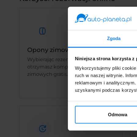
Zgoda
Opony zimowe gratis
Niniejsza strona korzysta z
Wybierając rezerwację online,
otrzymasz komplet opon
Wykorzystujemy pliki cookie 
zimowych gratis.
ruch w naszej witrynie. Inf
reklamowym i analitycznym. 
uzyskanymi podczas korzysta
Odmowa