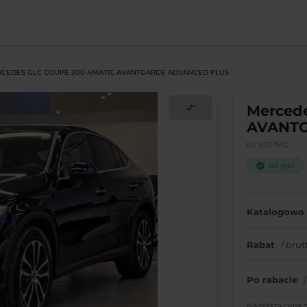
CEDES GLC COUPE 200 4MATIC AVANTGARDE ADVANCED PLUS
compare_arrows
Merced
AVANTG
ID: 9337MG
od ręki
check_circle
Katalogow
Rabat
/ brut
Po rabacie
Najniższa cena 