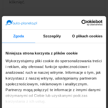
kliknięć.
Zgoda
Szczegóły
O plikach cookies
Niniejsza strona korzysta z plików cookie
Bezpieczna rezerwacja
Wykorzystujemy pliki cookie do spersonalizowania treści
Twoje dane są u nas bezpieczne, a proces
i reklam, aby oferować funkcje społecznościowe i
rezerwacji online jest zabezpieczony. Możesz
analizować ruch w naszej witrynie. Informacje o tym, jak
spokojnie podjąć decyzję.
korzystasz z naszej witryny, udostępniamy partnerom
społecznościowym, reklamowym i analitycznym.
Partnerzy mogą połączyć te informacje z innymi danymi
otrzymanymi od Ciebie lub uzyskanymi podczas
Zarezerwuj online
korzystania z ich usług.