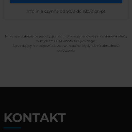
Infolinia czynna od 9:00 do 18:00 pn-pt
Niniejsze ogłoszenie jest wyłącznie informacją handlową i nie stanowi oferty
w myśl art. 66 §1 Kodeksu Cywilnego.
Sprzedający nie odpowiada za ewentualne błędy lub nieaktualność
ogłoszenia.
KONTAKT